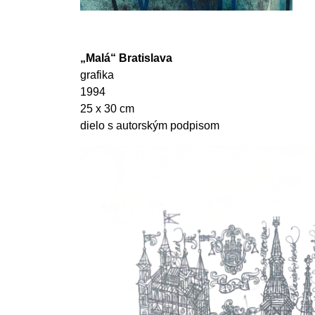
„Malá“ Bratislava
grafika
1994
25 x 30 cm
dielo s autorským podpisom