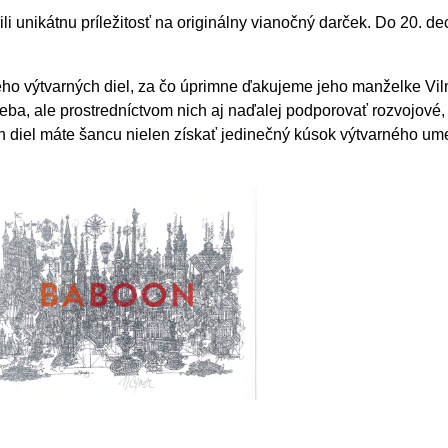
ili unikátnu príležitosť na originálny vianočný darček. Do 20.
jeho výtvarných diel, za čo úprimne ďakujeme jeho manželke Vil
seba, ale prostredníctvom nich aj naďalej podporovať rozvojové
ých diel máte šancu nielen získať jedinečný kúsok výtvarného u