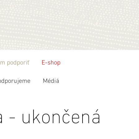
m podporiť
E-shop
odporujeme
Médiá
a - ukončená