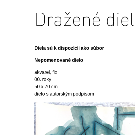
Dražené die
Diela sú k dispozícii ako súbor
Nepomenované dielo
akvarel, fix
00. roky
50 x 70 cm
dielo s autorským podpisom