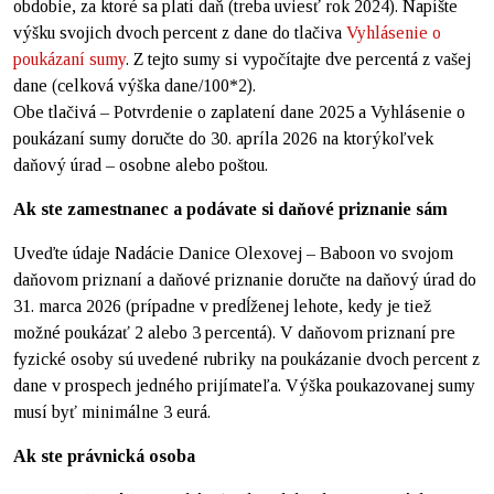
obdobie, za ktoré sa platí daň (treba uviesť rok 2024). Napíšte
výšku svojich dvoch percent z dane do tlačiva
Vyhlásenie o
poukázaní sumy
. Z tejto sumy si vypočítajte dve percentá z vašej
dane (celková výška dane/100*2).
Obe tlačivá – Potvrdenie o zaplatení dane 2025 a Vyhlásenie o
poukázaní sumy doručte do 30. apríla 2026 na ktorýkoľvek
daňový úrad – osobne alebo poštou.
Ak ste zamestnanec a podávate si daňové priznanie sám
Uveďte údaje Nadácie Danice Olexovej – Baboon vo svojom
daňovom priznaní a daňové priznanie doručte na daňový úrad do
31. marca 2026 (prípadne v predĺženej lehote, kedy je tiež
možné poukázať 2 alebo 3 percentá). V daňovom priznaní pre
fyzické osoby sú uvedené rubriky na poukázanie dvoch percent z
dane v prospech jedného prijímateľa. Výška poukazovanej sumy
musí byť minimálne 3 eurá.
Ak ste právnická osoba