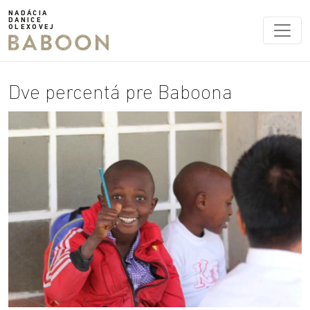
NADÁCIA
DANICE
OLEXOVEJ
Dve percentá pre Baboona